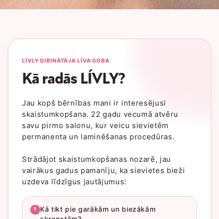
LÍVLY DIBINĀTĀJA LĪVA GOBA
Kā radās LÍVLY?
Jau kopš bērnības mani ir interesējusi
skaistumkopšana. 22 gadu vecumā atvēru
savu pirmo salonu, kur veicu sievietēm
permanenta un laminēšanas procedūras.
Strādājot skaistumkopšanas nozarē, jau
vairākus gadus pamanīju, ka sievietes bieži
uzdeva līdzīgus jautājumus:
Kā tikt pie garākām un biezākām
?
skropstām?