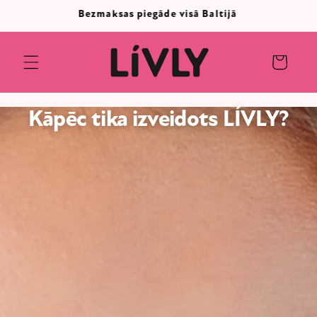
Pāriet
ā
Rezultāti vai naudas atgriešana
uz
saturu
Ratiņi
Kāpēc tika izveidots LÍVLY?