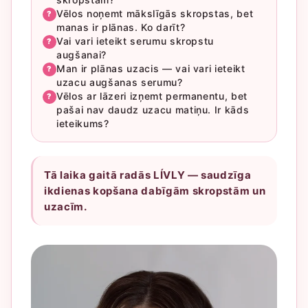
Vēlos noņemt mākslīgās skropstas, bet
?
manas ir plānas. Ko darīt?
Vai vari ieteikt serumu skropstu
?
augšanai?
Man ir plānas uzacis — vai vari ieteikt
?
uzacu augšanas serumu?
Vēlos ar lāzeri izņemt permanentu, bet
?
pašai nav daudz uzacu matiņu. Ir kāds
ieteikums?
Tā laika gaitā radās LÍVLY — saudzīga
ikdienas kopšana dabīgām skropstām un
uzacīm.