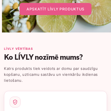
APSKATĪT LÍVLY PRODUKTUS
LÍVLY VĒRTĪBAS
Ko LÍVLY nozīmē mums?
Katrs produkts tiek veidots ar domu par saudzīgu
kopšanu, uzticamu sastāvu un vienkāršu ikdienas
lietošanu.