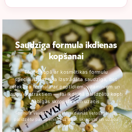
Saudzīga formula ikdienas
kopšanai
Tāpēc kopā ar kosmētikas formulu
speciālistiem tika izstrādāta saudzīga, bet
efektīva formula ar peptīdiem, vitamīniem un
augu ekstraktiem — lai ikdienā palīdzētu kopt
dabīgās skropstas un uzacis.
Formula veidota regulārai ikdienas lietošanai, lai
palīdzētu pakāpeniski uzlabot skropstu un uzacu
izskatu.