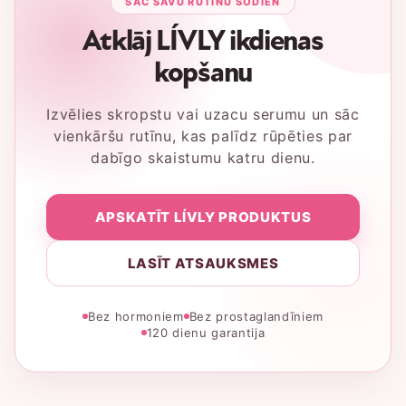
SĀC SAVU RUTĪNU ŠODIEN
Atklāj LÍVLY ikdienas
kopšanu
Izvēlies skropstu vai uzacu serumu un sāc
vienkāršu rutīnu, kas palīdz rūpēties par
dabīgo skaistumu katru dienu.
APSKATĪT LÍVLY PRODUKTUS
LASĪT ATSAUKSMES
Bez hormoniem
Bez prostaglandīniem
120 dienu garantija