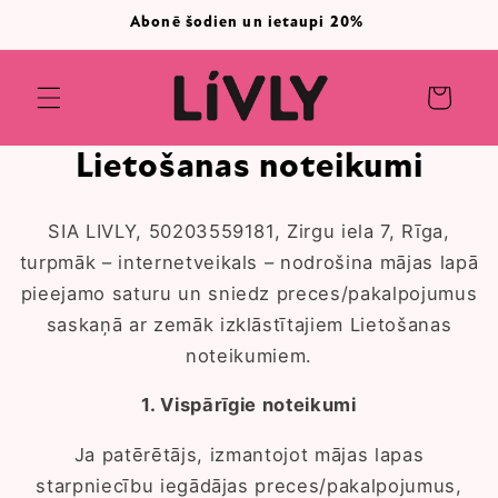
Pāriet
Abonē šodien un ietaupi 20%
uz
saturu
Ratiņi
Lietošanas noteikumi
SIA LIVLY, 50203559181, Zirgu iela 7, Rīga,
turpmāk – internetveikals – nodrošina mājas lapā
pieejamo saturu un sniedz preces/pakalpojumus
saskaņā ar zemāk izklāstītajiem Lietošanas
noteikumiem.
1. Vispārīgie noteikumi
Ja patērētājs, izmantojot mājas lapas
starpniecību iegādājas preces/pakalpojumus,