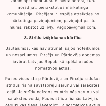
varam apstrādāt Jūsu e-pasta adresi, kuru
norādījāt, pierakstoties mārketinga
komunikācijai. Pircējam ir iespēja atteikties no
mārketinga paziņojumiem, paziņojot par to
mums, rakstot uz livly.livagoba@gmail.com.
8. Strīdu izšķiršanas kārtība
Jautājumos, kas nav atrunāti šajos noteikumos
un nosacījumos, Pircējs un Pārdevējs apņemas
ievērot Latvijas Republikā spēkā esošos
normatīvos aktus.
Puses visus starp Pārdevēju un Pircēju radušos
strīdus risina savstaprēju sarunu vai sarakstes
ceļā. Ja strīdu neizdosies atrisinās sarunu vai
sarakstes veidā, Puses strīdu risinās Latvijas
Republikas tiesā, ievērojot LR normatīvos aktus.