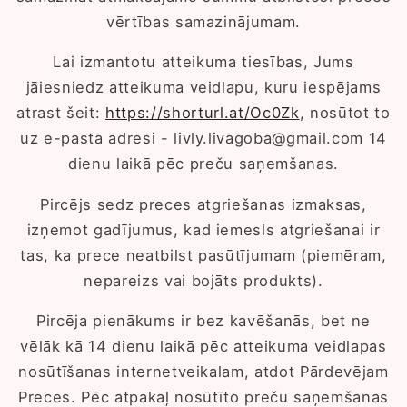
vērtības samazinājumam.
Lai izmantotu atteikuma tiesības, Jums
jāiesniedz atteikuma veidlapu, kuru iespējams
atrast šeit:
https://shorturl.at/Oc0Zk
, nosūtot to
uz e-pasta adresi - livly.livagoba@gmail.com 14
dienu laikā pēc preču saņemšanas.
Pircējs sedz preces atgriešanas izmaksas,
izņemot gadījumus, kad iemesls atgriešanai ir
tas, ka prece neatbilst pasūtījumam (piemēram,
nepareizs vai bojāts produkts).
Pircēja pienākums ir bez kavēšanās, bet ne
vēlāk kā 14 dienu laikā pēc atteikuma veidlapas
nosūtīšanas internetveikalam, atdot Pārdevējam
Preces. Pēc atpakaļ nosūtīto preču saņemšanas