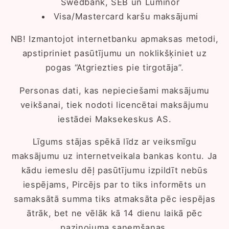
Swedbank, SEB un Luminor
Visa/Mastercard karšu maksājumi
NB! Izmantojot internetbanku apmaksas metodi,
apstipriniet pasūtījumu un noklikšķiniet uz
pogas “Atgriezties pie tirgotāja”.
Personas dati, kas nepieciešami maksājumu
veikšanai, tiek nodoti licencētai maksājumu
iestādei Maksekeskus AS.
Līgums stājas spēkā līdz ar veiksmīgu
maksājumu uz internetveikala bankas kontu. Ja
kādu iemeslu dēļ pasūtījumu izpildīt nebūs
iespējams, Pircējs par to tiks informēts un
samaksātā summa tiks atmaksāta pēc iespējas
ātrāk, bet ne vēlāk kā 14 dienu laikā pēc
paziņojuma saņemšanas.