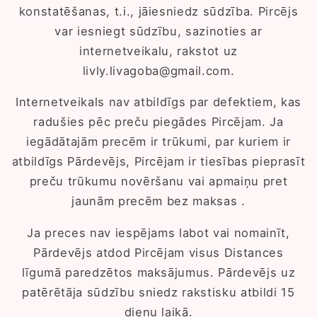
konstatēšanas, t.i., jāiesniedz sūdzība. Pircējs
var iesniegt sūdzību, sazinoties ar
internetveikalu, rakstot uz
livly.livagoba@gmail.com.
Internetveikals nav atbildīgs par defektiem, kas
radušies pēc preču piegādes Pircējam. Ja
iegādātajām precēm ir trūkumi, par kuriem ir
atbildīgs Pārdevējs, Pircējam ir tiesības pieprasīt
preču trūkumu novēršanu vai apmaiņu pret
jaunām precēm bez maksas .
Ja preces nav iespējams labot vai nomainīt,
Pārdevējs atdod Pircējam visus Distances
līgumā paredzētos maksājumus. Pārdevējs uz
patērētāja sūdzību sniedz rakstisku atbildi 15
dienu laikā.