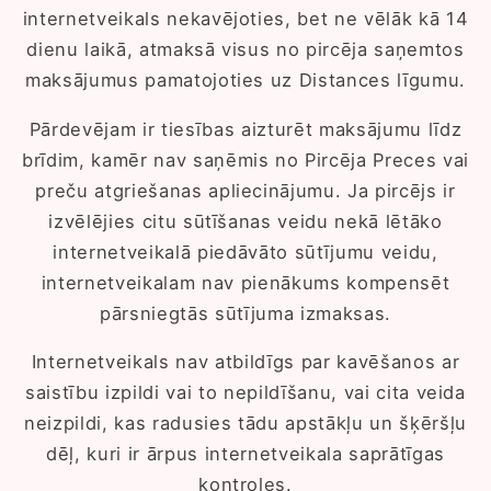
internetveikals nekavējoties, bet ne vēlāk kā 14
dienu laikā, atmaksā visus no pircēja saņemtos
maksājumus pamatojoties uz Distances līgumu.
Pārdevējam ir tiesības aizturēt maksājumu līdz
brīdim, kamēr nav saņēmis no Pircēja Preces vai
preču atgriešanas apliecinājumu. Ja pircējs ir
izvēlējies citu sūtīšanas veidu nekā lētāko
internetveikalā piedāvāto sūtījumu veidu,
internetveikalam nav pienākums kompensēt
pārsniegtās sūtījuma izmaksas.
Internetveikals nav atbildīgs par kavēšanos ar
saistību izpildi vai to nepildīšanu, vai cita veida
neizpildi, kas radusies tādu apstākļu un šķēršļu
dēļ, kuri ir ārpus internetveikala saprātīgas
kontroles.