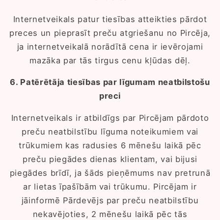
Internetveikals patur tiesības atteikties pārdot
preces un pieprasīt preču atgriešanu no Pircēja,
ja internetveikalā norādītā cena ir ievērojami
mazāka par tās tirgus cenu kļūdas dēļ.
6. Patērētāja tiesības par līgumam neatbilstošu
preci
Internetveikals ir atbildīgs par Pircējam pārdoto
preču neatbilstību līguma noteikumiem vai
trūkumiem kas radusies 6 mēnešu laikā pēc
preču piegādes dienas klientam, vai bijusi
piegādes brīdī, ja šāds pieņēmums nav pretrunā
ar lietas īpašībām vai trūkumu. Pircējam ir
jāinformē Pārdevējs par preču neatbilstību
nekavējoties, 2 mēnešu laikā pēc tās