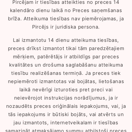
Pircējam ir tiesības atteikties no preces 14
kalendāro dienu laikā no Preces saņemšanas
brīža. Atteikuma tiesības nav piemērojamas, ja
Pircējs ir juridiska persona.
Lai izmantotu 14 dienu atteikuma tiesības,
preces drīkst izmantot tikai tām paredzētajiem
mērķiem, patērētājs ir atbildīgs par preces
kvalitātes un drošuma saglabāšanu atteikuma
tiesību realizēšanas termiņā. Ja preces tiek
nepiemēroti izmantotas vai bojātas, lietošanas
laikā nevērīgi izturoties pret preci vai
neievērojot instrukcijas norādījumus, ja ir
nozaudēts preces oriģinālais iepakojums, vai, ja
tās iepakojums ir būtiski bojāts, vai atvērts un
jau izmantots, internetveikalam ir tiesības
samazināt atmaksājamo summu atbilstoši preces